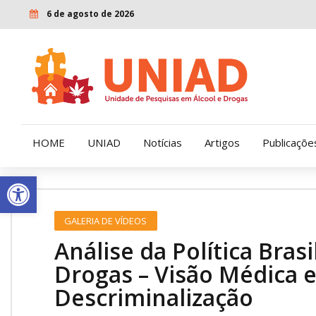
6 de agosto de 2026
HOME
UNIAD
Notícias
Artigos
Publicaçõe
Open toolbar
Quem Somos
LENAD
GALERIA DE VÍDEOS
Nossa História
LECUCA
Análise da Política Bras
Nossa Missão e Valores
Drogas – Visão Médica e 
Descriminalização
Diretoria