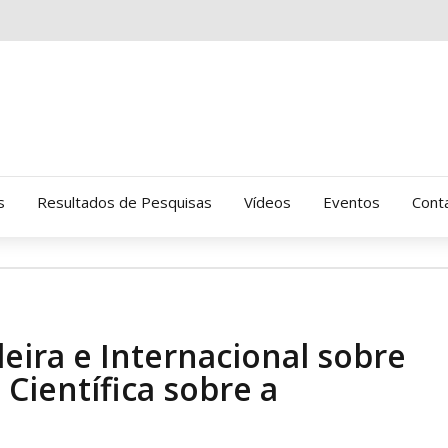
s
Resultados de Pesquisas
Vídeos
Eventos
Cont
Clinica Gressus (Alamedas)
Hospital Cantareira
ileira e Internacional sobre
Amor-Exigente
Científica sobre a
CRATOD