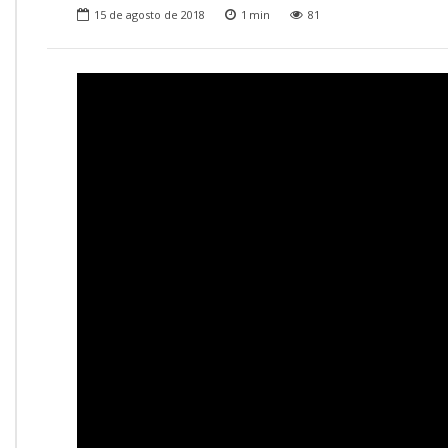
Onde Estamos
15 de agosto de 2018
1
min
81
Onde Procurar Ajuda?
Ronaldo Laranjeira recebe prêmio ISAJE
Griffith Edwards