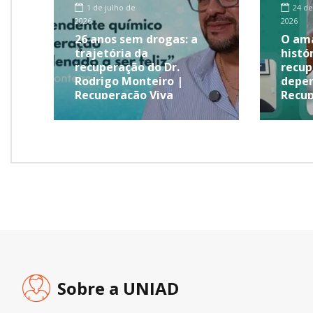
1 de julho de
24 de
2026
2026
26 anos sem drogas: a
O ama
trajetória da
histó
recuperação do Dr.
recup
Rodrigo Monteiro |
depen
Recuperação Viva
Recup
Sobre a UNIAD