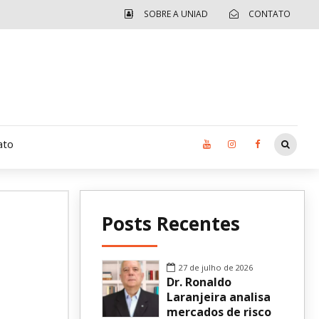
SOBRE A UNIAD
CONTATO
ato
Moradia UCAD
Posts Recentes
CUIDA – Jardim Ângela
Independência Jovem – FOLIA
27 de julho de 2026
Dr. Ronaldo
Revista UNIAD
Laranjeira analisa
mercados de risco