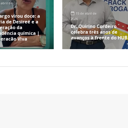
 abril de
15 de abril de
rgo virou doce: a
2026
ria de Desireé e a
Dr. Quirino Cordeiro
eração da
celebra três anos de
dência química |
avanços à frente do HUB
eração Viva