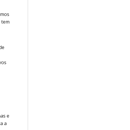
bemos
a tem
de
vos
mas e
a a