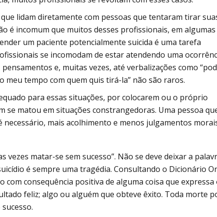
is que lidam diretamente com pessoas que tentaram tirar sua
Não é incomum que muitos desses profissionais, em algumas
tender um paciente potencialmente suicida é uma tarefa
profissionais se incomodam de estar atendendo uma ocorrênc
o, pensamentos e, muitas vezes, até verbalizações como “pod
o meu tempo com quem quis tirá-la” não são raros.
dequado para essas situações, por colocarem ou o próprio
quem se matou em situações constrangedoras. Uma pessoa qu
, é necessário, mais acolhimento e menos julgamentos morais
as vezes matar-se sem sucesso”. Não se deve deixar a palav
 suicídio é sempre uma tragédia. Consultando o Dicionário O
go com consequência positiva de alguma coisa que expressa
ultado feliz; algo ou alguém que obteve êxito. Toda morte p
 sucesso.