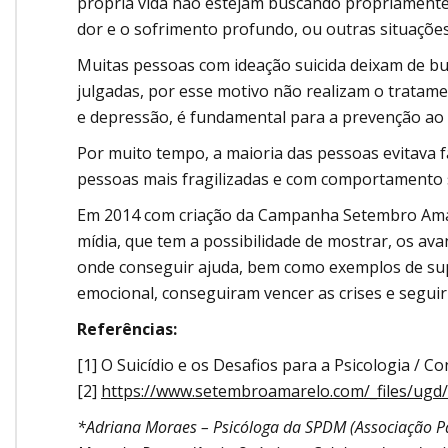
própria vida não estejam buscando propriamente 
dor e o sofrimento profundo, ou outras situações
Muitas pessoas com ideação suicida deixam de bu
julgadas, por esse motivo não realizam o tratam
e depressão, é fundamental para a prevenção ao s
Por muito tempo, a maioria das pessoas evitava fal
pessoas mais fragilizadas e com comportamento su
Em 2014 com criação da Campanha Setembro Amare
mídia, que tem a possibilidade de mostrar, os a
onde conseguir ajuda, bem como exemplos de su
emocional, conseguiram vencer as crises e seguir
Referências:
[1] O Suicídio e os Desafios para a Psicologia / Co
[2]
https://www.setembroamarelo.com/_files/ugd
*Adriana Moraes – Psicóloga da SPDM (Associação Pa