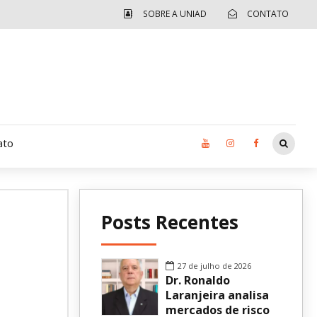
SOBRE A UNIAD
CONTATO
ato
Moradia UCAD
Posts Recentes
CUIDA – Jardim Ângela
Independência Jovem – FOLIA
27 de julho de 2026
Dr. Ronaldo
Revista UNIAD
Laranjeira analisa
mercados de risco