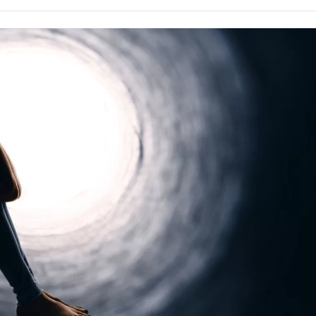
Alcoólicos Anônimos
AME – Psiquiatria Dra Jandira Ma