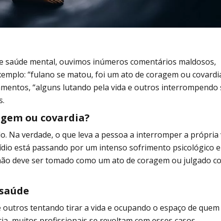
e saúde mental, ouvimos inúmeros comentários maldosos,
xemplo: “fulano se matou, foi um ato de coragem ou covardia
gamentos, “alguns lutando pela vida e outros interrompendo
s.
agem ou covardia?
. Na verdade, o que leva a pessoa a interromper a própria 
ídio está passando por um intenso sofrimento psicológico e
o, não deve ser tomado como um ato de coragem ou julgado 
 saúde
e outros tentando tirar a vida e ocupando o espaço de quem
a, muitos profissionais se revoltam com esses casos.