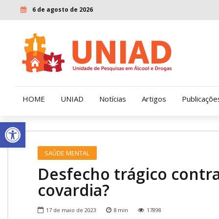
6 de agosto de 2026
HOME
UNIAD
Notícias
Artigos
Publicaçõe
Open toolbar
Quem Somos
LENAD
SAÚDE MENTAL
Nossa História
LECUCA
Desfecho trágico contra
Nossa Missão e Valores
covardia?
Diretoria
17 de maio de 2023
8
min
17898