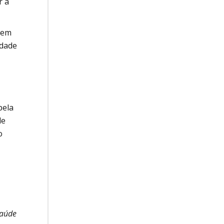
r a
rem
edade
pela
de
o
Saúde