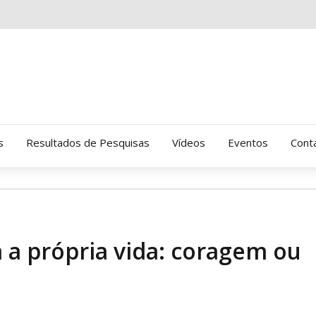
s
Resultados de Pesquisas
Vídeos
Eventos
Cont
Clinica Gressus (Alamedas)
Hospital Cantareira
 a própria vida: coragem ou
Amor-Exigente
CRATOD