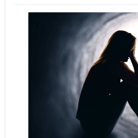
Onde Estamos
Onde Procurar Ajuda?
Ronaldo Laranjeira recebe prêmio ISAJE
Griffith Edwards