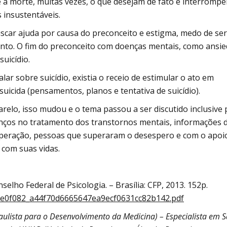
a morte, muitas vezes, o que desejam de fato é interrompe
 insustentáveis.
scar ajuda por causa do preconceito e estigma, medo de se
ento. O fim do preconceito com doenças mentais, como ansi
uicídio.
ar sobre suicídio, existia o receio de estimular o ato em
icida (pensamentos, planos e tentativa de suicídio).
lo, isso mudou e o tema passou a ser discutido inclusive 
vanços no tratamento dos transtornos mentais, informações 
peração, pessoas que superaram o desespero e com o apoi
 com suas vidas.
nselho Federal de Psicologia. – Brasília: CFP, 2013. 152p.
/e0f082_a44f70d6665647ea9ecf0631cc82b142.pdf
ulista para o Desenvolvimento da Medicina) – Especialista em 