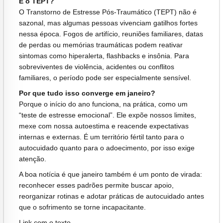
E o TEPT?
O Transtorno de Estresse Pós-Traumático (TEPT) não é
sazonal, mas algumas pessoas vivenciam gatilhos fortes
nessa época. Fogos de artifício, reuniões familiares, datas
de perdas ou memórias traumáticas podem reativar
sintomas como hiperalerta, flashbacks e insônia. Para
sobreviventes de violência, acidentes ou conflitos
familiares, o período pode ser especialmente sensível.
Por que tudo isso converge em janeiro?
Porque o início do ano funciona, na prática, como um
“teste de estresse emocional”. Ele expõe nossos limites,
mexe com nossa autoestima e reacende expectativas
internas e externas. É um território fértil tanto para o
autocuidado quanto para o adoecimento, por isso exige
atenção.
A boa notícia é que janeiro também é um ponto de virada:
reconhecer esses padrões permite buscar apoio,
reorganizar rotinas e adotar práticas de autocuidado antes
que o sofrimento se torne incapacitante.
Link com o texto