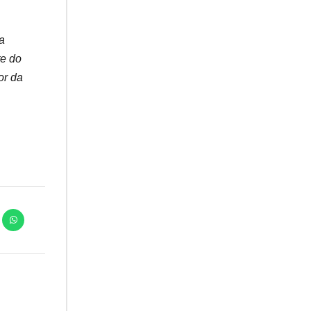
a
te do
or da