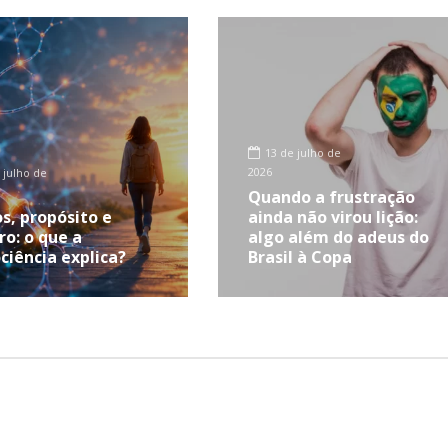
13 de julho de
2026
 julho de
Quando a frustração
s, propósito e
ainda não virou lição:
ro: o que a
algo além do adeus do
ciência explica?
Brasil à Copa