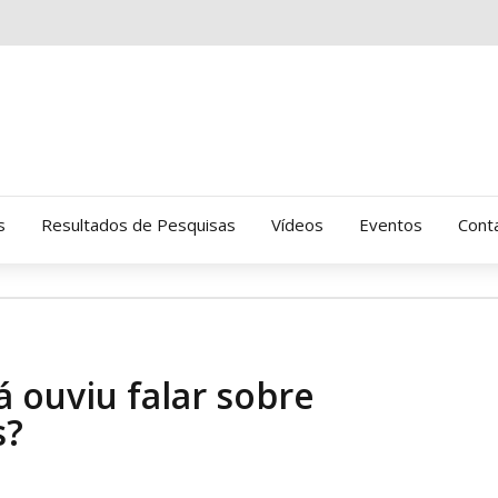
s
Resultados de Pesquisas
Vídeos
Eventos
Cont
Clinica Gressus (Alamedas)
Hospital Cantareira
á ouviu falar sobre
Amor-Exigente
s?
CRATOD