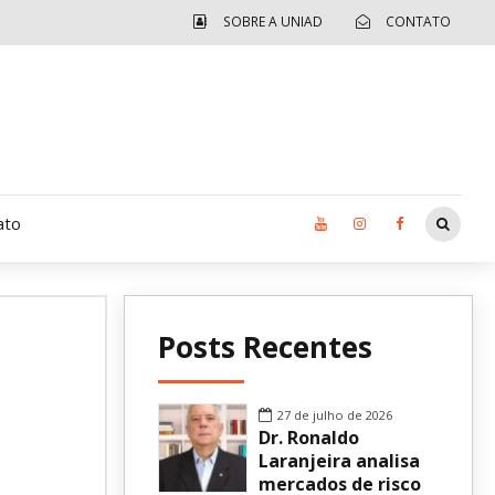
SOBRE A UNIAD
CONTATO
ato
Moradia UCAD
Posts Recentes
CUIDA – Jardim Ângela
Independência Jovem – FOLIA
27 de julho de 2026
Dr. Ronaldo
Revista UNIAD
Laranjeira analisa
mercados de risco