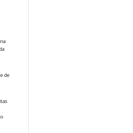
ina
da
de de
itas
do