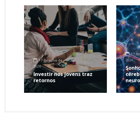
17 de
2026
17 de julho de
2026
Sonho
Investir nos jovens traz
céreb
retornos
neuro