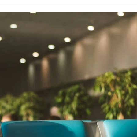
Alcoólicos Anônimos
AME – Psiquiatria Dra Jandira Ma