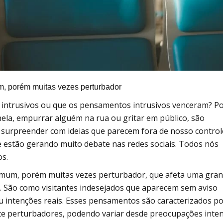
, porém muitas vezes perturbador
 intrusivos ou que os pensamentos intrusivos venceram? P
anela, empurrar alguém na rua ou gritar em público, são
surpreender com ideias que parecem fora de nosso control
 estão gerando muito debate nas redes sociais. Todos nós
os.
mum, porém muitas vezes perturbador, que afeta uma gra
 São como visitantes indesejados que aparecem sem aviso
u intenções reais. Esses pensamentos são caracterizados p
te perturbadores, podendo variar desde preocupações inte