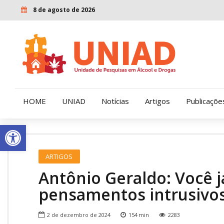
8 de agosto de 2026
HOME
UNIAD
Notícias
Artigos
Publicaçõe
Open toolbar
Quem Somos
LENAD
ARTIGOS
Nossa História
LECUCA
Antônio Geraldo: Você j
Nossa Missão e Valores
pensamentos intrusivo
Diretoria
2 de dezembro de 2024
154
min
2283