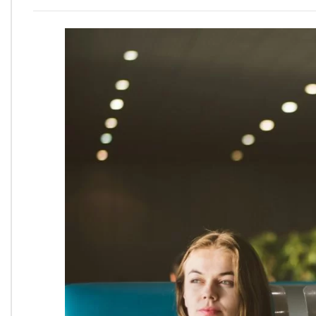
Onde Estamos
Onde Procurar Ajuda?
Ronaldo Laranjeira recebe prêmio ISAJE
Griffith Edwards