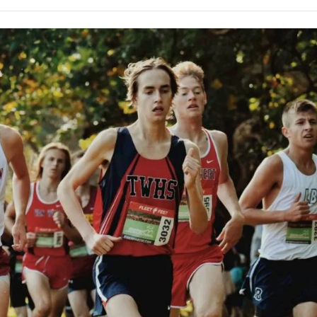
Alcoólicos Anônimos
AME – Psiquiatria Dra Jandira Ma