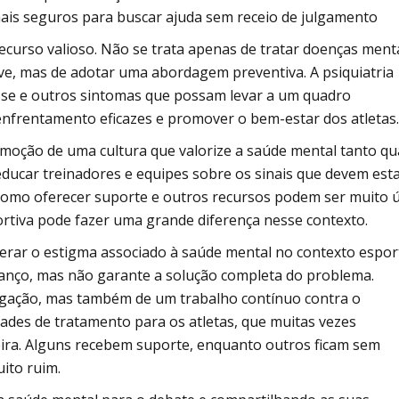
ais seguros para buscar ajuda sem receio de julgamento
ecurso valioso. Não se trata apenas de tratar doenças ment
e, mas de adotar uma abordagem preventiva. A psiquiatria
resse e outros sintomas que possam levar a um quadro
 enfrentamento eficazes e promover o bem-estar dos atletas.
oção de uma cultura que valorize a saúde mental tanto q
educar treinadores e equipes sobre os sinais que devem est
omo oferecer suporte e outros recursos podem ser muito ú
ortiva pode fazer uma grande diferença nesse contexto.
rar o estigma associado à saúde mental no contexto esport
vanço, mas não garante a solução completa do problema.
egação, mas também de um trabalho contínuo contra o
ades de tratamento para os atletas, que muitas vezes
ceira. Alguns recebem suporte, enquanto outros ficam sem
ito ruim.