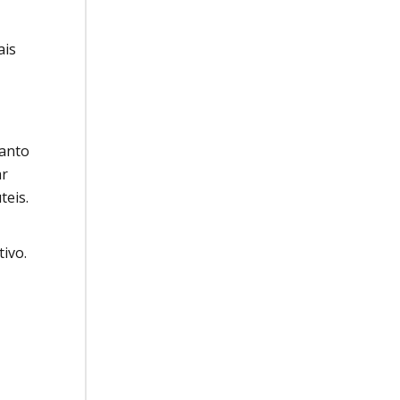
ais
uanto
ar
teis.
ivo.