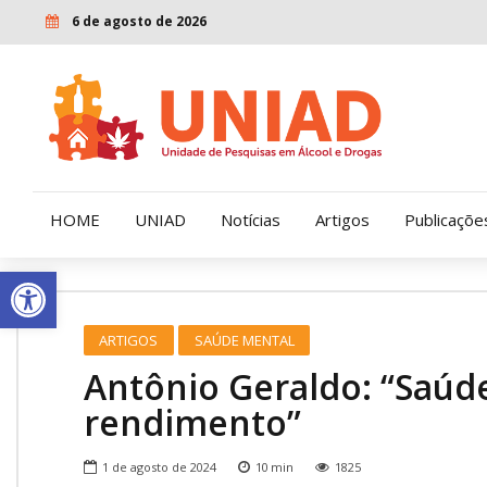
6 de agosto de 2026
HOME
UNIAD
Notícias
Artigos
Publicaçõe
Open toolbar
Quem Somos
LENAD
ARTIGOS
SAÚDE MENTAL
Nossa História
LECUCA
Antônio Geraldo: “Saúde
Nossa Missão e Valores
rendimento”
Diretoria
1 de agosto de 2024
10
min
1825