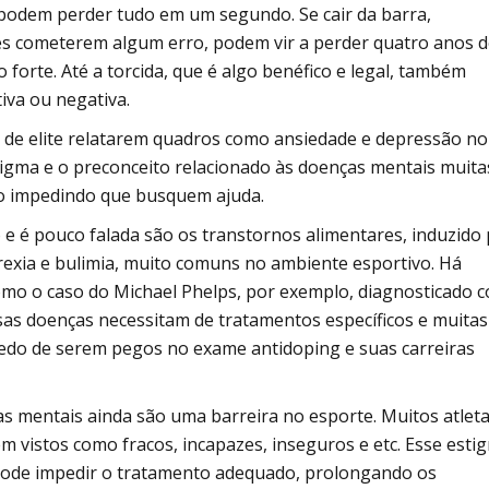
podem perder tudo em um segundo. Se cair da barra,
es cometerem algum erro, podem vir a perder quatro anos 
 forte. Até a torcida, que é algo benéfico e legal, também
iva ou negativa.
 de elite relatarem quadros como ansiedade e depressão no
tigma e o preconceito relacionado às doenças mentais muita
to impedindo que busquem ajuda.
e é pouco falada são os transtornos alimentares, induzido
orexia e bulimia, muito comuns no ambiente esportivo. Há
omo o caso do Michael Phelps, por exemplo, diagnosticado 
as doenças necessitam de tratamentos específicos e muita
edo de serem pegos no exame antidoping e suas carreiras
as mentais ainda são uma barreira no esporte. Muitos atlet
 vistos como fracos, incapazes, inseguros e etc. Esse esti
ode impedir o tratamento adequado, prolongando os