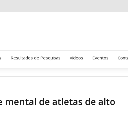
s
Resultados de Pesquisas
Vídeos
Eventos
Cont
Clinica Gressus (Alamedas)
Hospital Cantareira
 mental de atletas de alto
Amor-Exigente
CRATOD