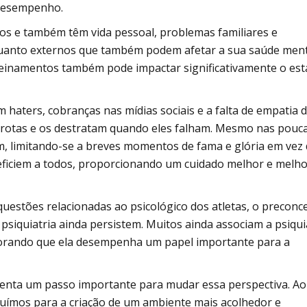
desempenho.
os e também têm vida pessoal, problemas familiares e
s quanto externos que também podem afetar a sua saúde ment
reinamentos também pode impactar significativamente o es
m haters, cobranças nas mídias sociais e a falta de empatia 
rrotas e os destratam quando eles falham. Mesmo nas pouc
am, limitando-se a breves momentos de fama e glória em vez
ficiem a todos, proporcionando um cuidado melhor e melh
uestões relacionadas ao psicológico dos atletas, o preconc
psiquiatria ainda persistem. Muitos ainda associam a psiqui
norando que ela desempenha um papel importante para a
senta um passo importante para mudar essa perspectiva. Ao
ibuímos para a criação de um ambiente mais acolhedor e