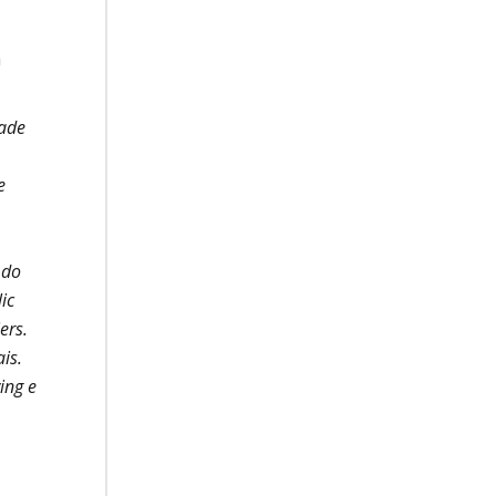
a
dade
e
 do
ic
ers.
is.
ing e