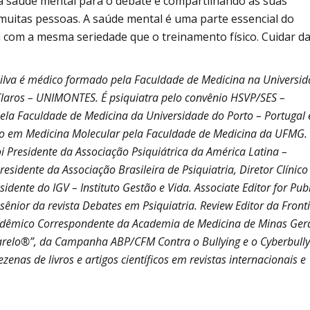
a saúde mental para o debate e compartilhando as suas
muitas pessoas. A saúde mental é uma parte essencial do
a com a mesma seriedade que o treinamento físico. Cuidar d
ilva é médico formado pela Faculdade de Medicina na Universi
laros – UNIMONTES. É psiquiatra pelo convênio HSVP/SES –
la Faculdade de Medicina da Universidade do Porto – Portugal 
o em Medicina Molecular pela Faculdade de Medicina da UFMG.
i Presidente da Associação Psiquiátrica da América Latina –
esidente da Associação Brasileira de Psiquiatria, Diretor Clínico
sidente do IGV – Instituto Gestão e Vida. Associate Editor for Publ
r sênior da revista Debates em Psiquiatria. Review Editor da Fronti
adêmico Correspondente da Academia de Medicina de Minas Gera
lo®”, da Campanha ABP/CFM Contra o Bullying e o Cyberbully
nas de livros e artigos científicos em revistas internacionais e