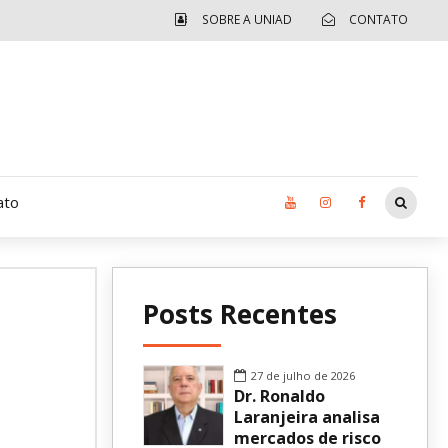
SOBRE A UNIAD
CONTATO
ato
Moradia UCAD
Posts Recentes
CUIDA – Jardim Ângela
Independência Jovem – FOLIA
27 de julho de 2026
Dr. Ronaldo
Revista UNIAD
Laranjeira analisa
mercados de risco