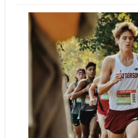
Onde Estamos
Onde Procurar Ajuda?
Ronaldo Laranjeira recebe prêmio ISAJE
Griffith Edwards