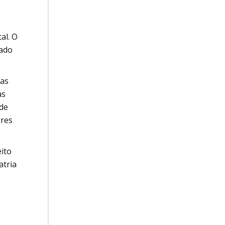
al. O
tado
das
as
 de
ores
eito
atria