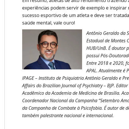
Em resumo, atletas de alto rendimento trazendo 
experiências podem servir de exemplo e inspirar 
sucesso esportivo de um atleta e deve ser tratad
saúde mental, vale ouro!
Antônio Geraldo da S
Estadual de Montes C
HUB/UnB. É doutor pe
possui Pós-Doutorad
Entre 2018 e 2020, fo
APAL.
Atualmente é Pr
IPAGE – Instituto de Psiquiatria Antônio Geraldo e Pre
Affairs do Brazilian Journal of Psychiatry – BJP. Edito
Acadêmico da Academia de Medicina de Brasília. Ac
Coordenador Nacional da Campanha “Setembro Amare
da Campanha de Combate à Psicofobia. É autor de deze
também palestrante nacional e internacional.