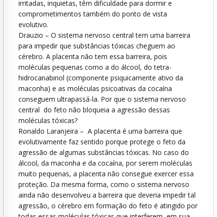
irritadas, inquietas, têm dificuldade para dormir e
comprometimentos também do ponto de vista
evolutivo.
Drauzio – O sistema nervoso central tem uma barreira
para impedir que substâncias tóxicas cheguem ao
cérebro. A placenta não tem essa barreira, pois
moléculas pequenas como a do álcool, do tetra-
hidrocanabinol (componente psiquicamente ativo da
maconha) e as moléculas psicoativas da cocaína
conseguem ultrapassá-la. Por que o sistema nervoso
central do feto não bloqueia a agressão dessas
moléculas tóxicas?
Ronaldo Laranjeira – A placenta é uma barreira que
evolutivamente faz sentido porque protege o feto da
agressão de algumas substâncias tóxicas. No caso do
álcool, da maconha e da cocaína, por serem moléculas
muito pequenas, a placenta não consegue exercer essa
proteção. Da mesma forma, como o sistema nervoso
ainda não desenvolveu a barreira que deveria impedir tal
agressão, o cérebro em formação do feto é atingido por
todas essas moléculas tóxicas que interferem em sua