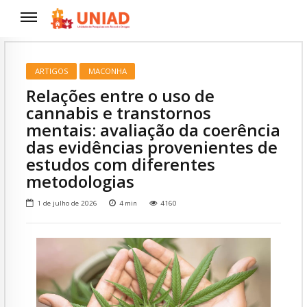
ARTIGOS
MACONHA
Relações entre o uso de
cannabis e transtornos
mentais: avaliação da coerência
das evidências provenientes de
estudos com diferentes
metodologias
1 de julho de 2026
4
min
4160