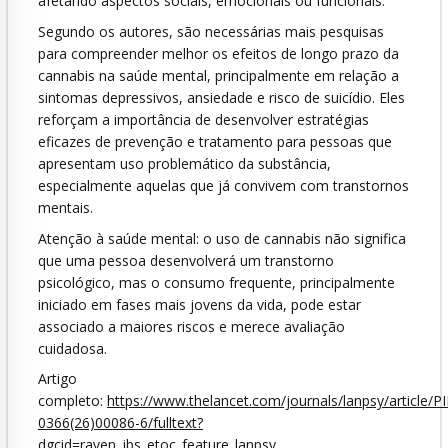
afetando aspectos sociais, emocionais ou funcionais.
Segundo os autores, são necessárias mais pesquisas
para compreender melhor os efeitos de longo prazo da
cannabis na saúde mental, principalmente em relação a
sintomas depressivos, ansiedade e risco de suicídio. Eles
reforçam a importância de desenvolver estratégias
eficazes de prevenção e tratamento para pessoas que
apresentam uso problemático da substância,
especialmente aquelas que já convivem com transtornos
mentais.
Atenção à saúde mental: o uso de cannabis não significa
que uma pessoa desenvolverá um transtorno
psicológico, mas o consumo frequente, principalmente
iniciado em fases mais jovens da vida, pode estar
associado a maiores riscos e merece avaliação
cuidadosa.
Artigo
completo:
https://www.thelancet.com/journals/lanpsy/article/P
0366(26)00086-6/fulltext?
dgcid=raven_jbs_etoc_feature_lanpsy