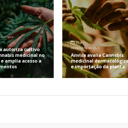
fevereiro
12 de
dezembro de 2025
a autoriza cultivo
nnabis medicinal no
Anvisa avalia Cannabis
l e amplia acesso a
medicinal dermatológic
amentos
e importação da planta