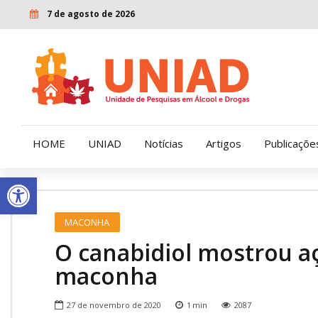
7 de agosto de 2026
HOME
UNIAD
Notícias
Artigos
Publicaçõe
Open toolbar
Quem Somos
LENAD
MACONHA
Nossa História
LECUCA
O canabidiol mostrou açã
Nossa Missão e Valores
maconha
Diretoria
27 de novembro de 2020
1
min
2087