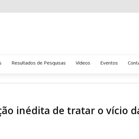
s
Resultados de Pesquisas
Vídeos
Eventos
Cont
Clinica Gressus (Alamedas)
Hospital Cantareira
o inédita de tratar o vício d
Amor-Exigente
CRATOD