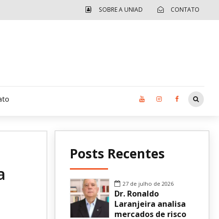
SOBRE A UNIAD
CONTATO
ato
Moradia UCAD
Posts Recentes
CUIDA – Jardim Ângela
a
Independência Jovem – FOLIA
27 de julho de 2026
Dr. Ronaldo
Revista UNIAD
Laranjeira analisa
mercados de risco