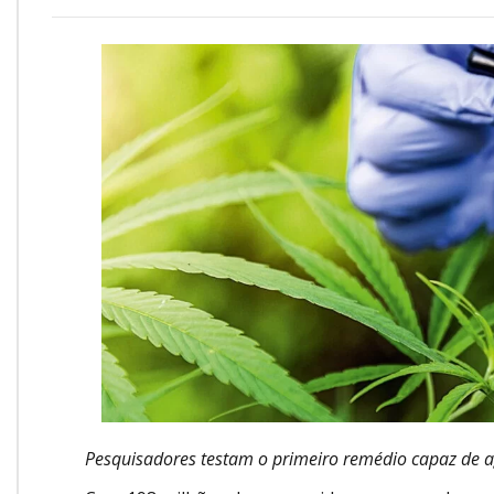
Onde Estamos
Onde Procurar Ajuda?
Ronaldo Laranjeira recebe prêmio ISAJE
Griffith Edwards
Pesquisadores testam o primeiro remédio capaz de 