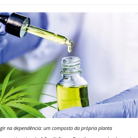
Alcoólicos Anônimos
AME – Psiquiatria Dra Jandira Ma
agir na dependência: um composto da própria planta