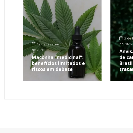
3 de 
de 2026
12 de fevereiro
de 2026
Anvis
Maconha “medicinal”:
de ca
benefícios limitados e
Brasi
riscos em debate
trat