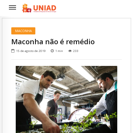
MACONHA
Maconha não é remédio
15 de agosto de 2019
1
min
233