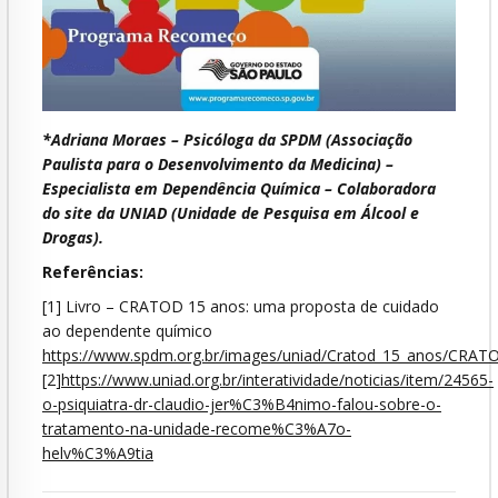
*Adriana Moraes – Psicóloga da SPDM (Associação
Paulista para o Desenvolvimento da Medicina) –
Especialista em Dependência Química – Colaboradora
do site da UNIAD (Unidade de Pesquisa em Álcool e
Drogas).
Referências:
[1] Livro – CRATOD 15 anos: uma proposta de cuidado
ao dependente químico
https://www.spdm.org.br/images/uniad/Cratod_15_anos/CRA
[2]
https://www.uniad.org.br/interatividade/noticias/item/24565-
o-psiquiatra-dr-claudio-jer%C3%B4nimo-falou-sobre-o-
tratamento-na-unidade-recome%C3%A7o-
helv%C3%A9tia