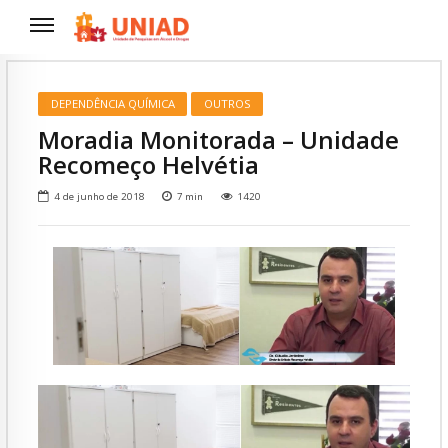
DEPENDÊNCIA QUÍMICA
OUTROS
Moradia Monitorada – Unidade
Recomeço Helvétia
4 de junho de 2018
7
min
1420