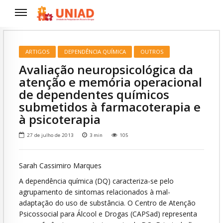
ARTIGOS
DEPENDÊNCIA QUÍMICA
OUTROS
Avaliação neuropsicológica da
atenção e memória operacional
de dependentes químicos
submetidos à farmacoterapia e
à psicoterapia
27 de julho de 2013
3
min
105
Sarah Cassimiro Marques
A dependência química (DQ) caracteriza-se pelo
agrupamento de sintomas relacionados à mal-
adaptação do uso de substância. O Centro de Atenção
Psicossocial para Álcool e Drogas (CAPSad) representa