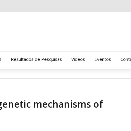
s
Resultados de Pesquisas
Vídeos
Eventos
Cont
Clinica Gressus (Alamedas)
Hospital Cantareira
igenetic mechanisms of
Amor-Exigente
CRATOD