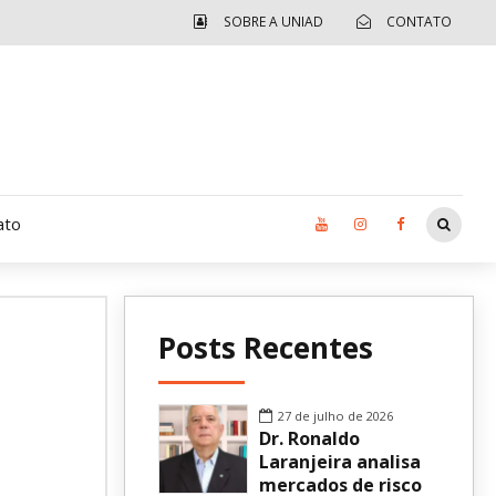
SOBRE A UNIAD
CONTATO
ato
Moradia UCAD
Posts Recentes
CUIDA – Jardim Ângela
Independência Jovem – FOLIA
27 de julho de 2026
Dr. Ronaldo
Revista UNIAD
Laranjeira analisa
mercados de risco