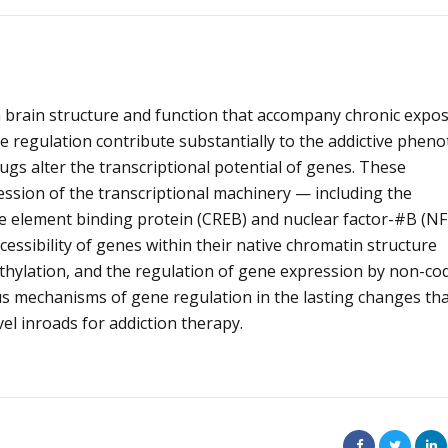
Alcoólicos Anônimos
AME – Psiquiatria Dra Jandira Ma
n brain structure and function that accompany chronic expo
e regulation contribute substantially to the addictive pheno
gs alter the transcriptional potential of genes. These
ssion of the transcriptional machinery — including the
ve element binding protein (CREB) and nuclear factor-#B (N
cessibility of genes within their native chromatin structure
thylation, and the regulation of gene expression by non-co
us mechanisms of gene regulation in the lasting changes th
el inroads for addiction therapy.