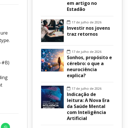
em artigo no
Estadão
sur
17 de julho de 2026
Investir nos jovens
sure
traz retornos
type.
17 de julho de 2026
Sonhos, propósito e
F-#B)
cérebro: o que a
neurociência
explica?
ding
at
17 de julho de 2026
Indicação de
leitura: A Nova Era
da Saúde Mental
com Inteligência
Artificial