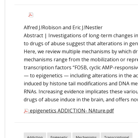
Onde Estamos
Onde Procurar Ajuda?
Ronaldo Laranjeira recebe prêmio ISAJE
Alfred J.!Robison and Eric J.!Nestler
Griffith Edwards
Abstract | Investigations of long-term changes i
to drugs of abuse suggest that alterations in gen
Here, we review multiple mechanisms by which dru
mechanisms range from the mobilization or repre
transcription factors “FOSB, cyclic AMP-responsi
— to epigenetics — including alterations in the ac
induced by histone tail modifications and DNA me
RNAs. Increasing evidence implicates these vario
drugs of abuse induce in the brain, and offers nov
epigenetics ADDICTION- NAture.pdf
Addiction
Epigenetic
Mechanisms
Transcriptional