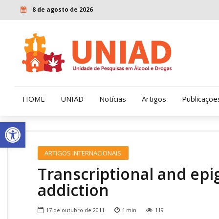
8 de agosto de 2026
HOME
UNIAD
Notícias
Artigos
Publicaçõe
Open toolbar
Quem Somos
LENAD
ARTIGOS INTERNACIONAIS
Nossa História
LECUCA
Transcriptional and ep
Nossa Missão e Valores
addiction
Diretoria
17 de outubro de 2011
1
min
119