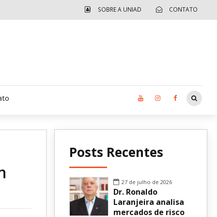
SOBRE A UNIAD
CONTATO
ato
Moradia UCAD
Posts Recentes
CUIDA – Jardim Ângela
n
Independência Jovem – FOLIA
27 de julho de 2026
Dr. Ronaldo
Revista UNIAD
Laranjeira analisa
mercados de risco