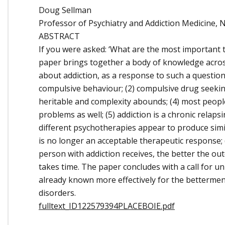
Onde Estamos
Doug Sellman
Onde Procurar Ajuda?
Professor of Psychiatry and Addiction Medicine, 
ABSTRACT
Ronaldo Laranjeira recebe prêmio ISAJE
If you were asked: ‘What are the most important 
Griffith Edwards
paper brings together a body of knowledge acros
about addiction, as a response to such a question
compulsive behaviour; (2) compulsive drug seeking
heritable and complexity abounds; (4) most peopl
problems as well; (5) addiction is a chronic relaps
different psychotherapies appear to produce simi
is no longer an acceptable therapeutic response;
person with addiction receives, the better the ou
takes time. The paper concludes with a call for un
already known more effectively for the betterment
disorders.
fulltext_ID122579394PLACEBOIE.pdf