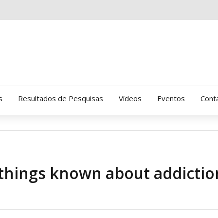
s
Resultados de Pesquisas
Vídeos
Eventos
Cont
Clinica Gressus (Alamedas)
Hospital Cantareira
things known about addictio
Amor-Exigente
CRATOD