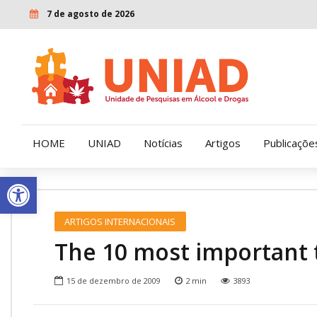
7 de agosto de 2026
HOME
UNIAD
Notícias
Artigos
Publicaçõe
Open toolbar
Quem Somos
LENAD
ARTIGOS INTERNACIONAIS
Nossa História
LECUCA
The 10 most important 
Nossa Missão e Valores
15 de dezembro de 2009
2
min
3893
Diretoria