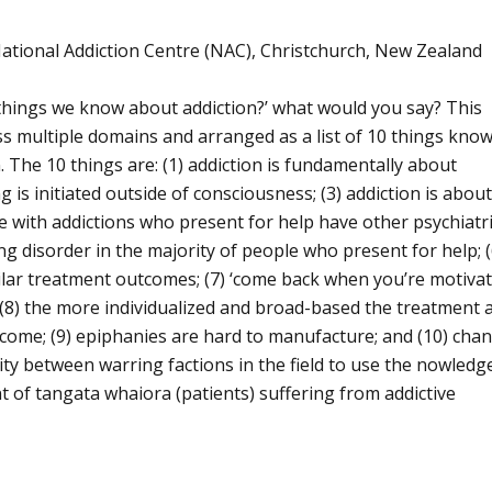
Alcoólicos Anônimos
AME – Psiquiatria Dra Jandira Ma
National Addiction Centre (NAC), Christchurch, New Zealand
things we know about addiction?’ what would you say? This
s multiple domains and arranged as a list of 10 things kno
. The 10 things are: (1) addiction is fundamentally about
 is initiated outside of consciousness; (3) addiction is abou
e with addictions who present for help have other psychiatr
ing disorder in the majority of people who present for help; (
lar treatment outcomes; (7) ‘come back when you’re motivat
 (8) the more individualized and broad-based the treatment 
tcome; (9) epiphanies are hard to manufacture; and (10) cha
ity between warring factions in the field to use the nowledg
 of tangata whaiora (patients) suffering from addictive