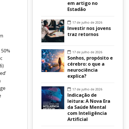
em artigo no
Estadão
sur
17 de julho de 2026
Investir nos jovens
traz retornos
wn
t 50%
17 de julho de 2026
Sonhos, propósito e
ic
cérebro: o que a
6)
neurociência
ed’
explica?
a
nge
17 de julho de 2026
Indicação de
e
leitura: A Nova Era
da Saúde Mental
com Inteligência
Artificial