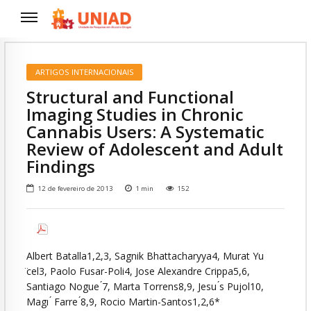
ARTIGOS INTERNACIONAIS
Structural and Functional
Imaging Studies in Chronic
Cannabis Users: A Systematic
Review of Adolescent and Adult
Findings
12 de fevereiro de 2013
1
min
152
Albert Batalla1,2,3, Sagnik Bhattacharyya4, Murat Yu
̈cel3, Paolo Fusar-Poli4, Jose Alexandre Crippa5,6,
Santiago Nogue ́7, Marta Torrens8,9, Jesu ́s Pujol10,
Magı ́ Farre ́8,9, Rocio Martin-Santos1,2,6*