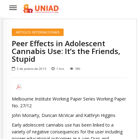
ARTIGOS INTERNACIONAIS
Peer Effects in Adolescent
Cannabis Use: It’s the Friends,
Stupid
5 de janeiro de 2013
1
min
180
Melbourne Institute Working Paper Series Working Paper
No. 27/12
John Moriarty, Duncan McVicar and Kathryn Higgins
Early adolescent cannabis use has been linked to a
variety of negative consequences for the user including
poorer educational outcomes (e.g. van Ours and