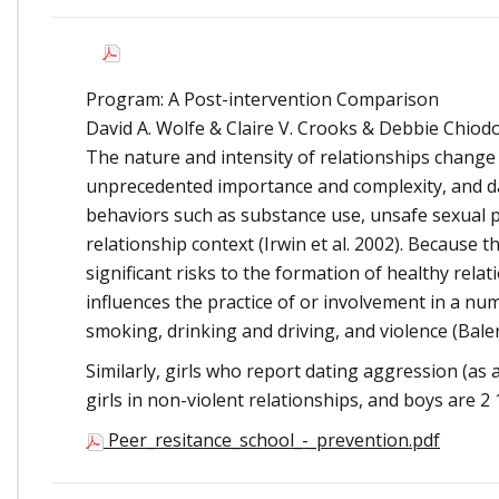
Onde Estamos
Onde Procurar Ajuda?
Ronaldo Laranjeira recebe prêmio ISAJE
Program: A Post-intervention Comparison
Griffith Edwards
David A. Wolfe & Claire V. Crooks & Debbie Chi
The nature and intensity of relationships change 
unprecedented importance and complexity, and d
behaviors such as substance use, unsafe sexual p
relationship context (Irwin et al. 2002). Because
significant risks to the formation of healthy relat
influences the practice of or involvement in a num
smoking, drinking and driving, and violence (Baler
Similarly, girls who report dating aggression (as a
girls in non-violent relationships, and boys are 2 1/
Peer_resitance_school_-_prevention.pdf