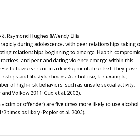
Alcoólicos Anônimos
AME – Psiquiatria Dra Jandira Ma
odo & Raymond Hughes &Wendy Ellis
rapidly during adolescence, with peer relationships taking 
ating relationships beginning to emerge. Health-compromi
ractices, and peer and dating violence emerge within this
 these behaviors occur in a developmental context, they pose
ionships and lifestyle choices. Alcohol use, for example,
ber of high-risk behaviors, such as unsafe sexual activity,
 and Volkow 2011; Guo et al. 2002).
 victim or offender) are five times more likely to use alcohol
2 times as likely (Pepler et al. 2002).