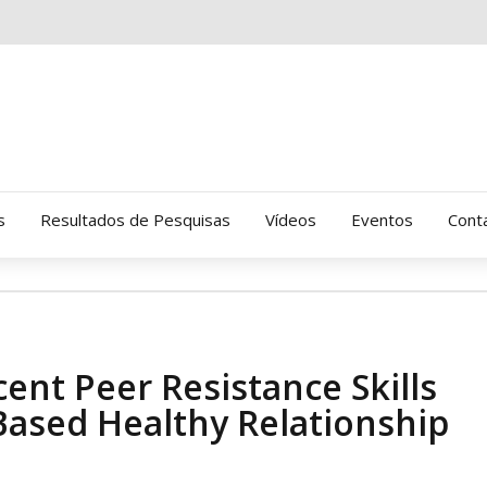
s
Resultados de Pesquisas
Vídeos
Eventos
Cont
Clinica Gressus (Alamedas)
Hospital Cantareira
ent Peer Resistance Skills
Amor-Exigente
Based Healthy Relationship
CRATOD