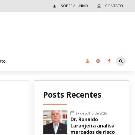
SOBRE A UNIAD
CONTATO
ato
Moradia UCAD
Posts Recentes
CUIDA – Jardim Ângela
Independência Jovem – FOLIA
27 de julho de 2026
Dr. Ronaldo
Revista UNIAD
Laranjeira analisa
mercados de risco