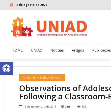
8 de agosto de 2026
HOME
UNIAD
Notícias
Artigos
Publicaçõe
Open toolbar
Quem Somos
LENAD
ARTIGOS INTERNACIONAIS
Nossa História
LECUCA
Observations of Adolesc
Nossa Missão e Valores
Following a Classroom-
Diretoria
12 de novembro de 2011
2
min
136