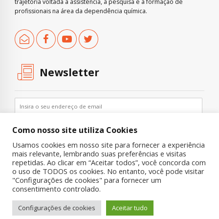
trajetória voltada à assistência, à pesquisa e à formação de
profissionais na área da dependência química.
Newsletter
Como nosso site utiliza Cookies
Usamos cookies em nosso site para fornecer a experiência
mais relevante, lembrando suas preferências e visitas
repetidas. Ao clicar em “Aceitar todos”, você concorda com
o uso de TODOS os cookies. No entanto, você pode visitar
"Configurações de cookies" para fornecer um
Copyright © 2019 UNIAD – Unidade de Pesquisa em Álcool e Drogas
consentimento controlado.
Quem Somos
Nossa História
Onde Procurar Ajuda?
Configurações de cookies
Aceitar tudo
Contato