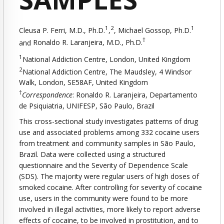
1
2
1
Cleusa P. Ferri
, M.D., Ph.D.
,
,
Michael Gossop
, Ph.D.
†
and
Ronaldo R. Laranjeira
, M.D., Ph.D.
1
National Addiction Centre, London, United Kingdom
2
National Addiction Centre, The Maudsley, 4 Windsor
Walk, London, SE58AF, United Kingdom
†
Correspondence
: Ronaldo R. Laranjeira, Departamento
de Psiquiatria, UNIFESP, São Paulo, Brazil
This cross-sectional study investigates patterns of drug
use and associated problems among 332 cocaine users
from treatment and community samples in São Paulo,
Brazil. Data were collected using a structured
questionnaire and the Severity of Dependence Scale
(SDS). The majority were regular users of high doses of
smoked cocaine. After controlling for severity of cocaine
use, users in the community were found to be more
involved in illegal activities, more likely to report adverse
effects of cocaine, to be involved in prostitution, and to