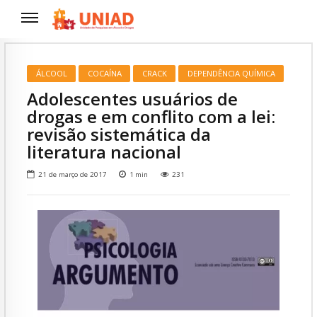
ÁLCOOL
COCAÍNA
CRACK
DEPENDÊNCIA QUÍMICA
Adolescentes usuários de
drogas e em conflito com a lei:
revisão sistemática da
literatura nacional
21 de março de 2017
1
min
231